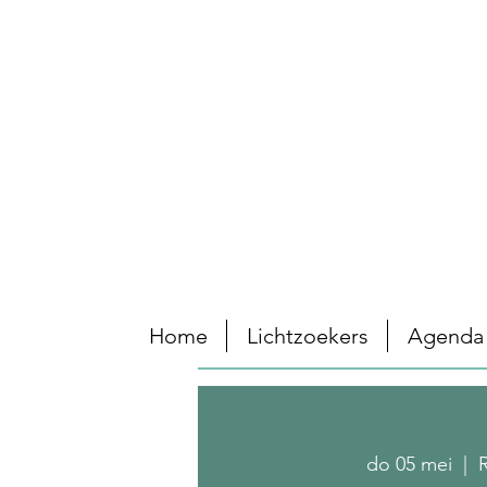
Home
Lichtzoekers
Agenda
do 05 mei
  |  