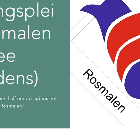
ngsplei
smalen
ee
dens)
en half uur op tijdens het
n Rosmalen!