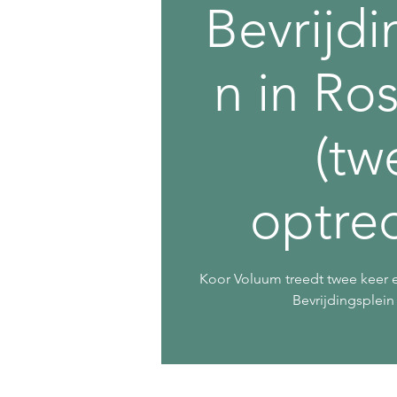
Bevrijdi
n in Ro
(tw
optre
Koor Voluum treedt twee keer e
Bevrijdingsplei